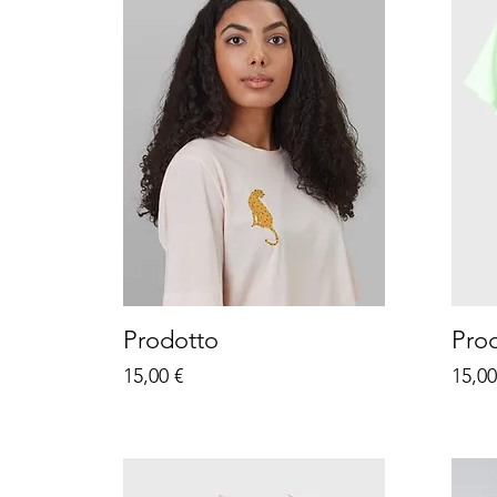
Prodotto
Pro
Prezzo
Prez
15,00 €
15,00