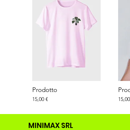
Prodotto
Pro
Prezzo
Prez
15,00 €
15,00
MINIMAX SRL