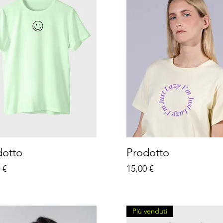
dotto
Prodotto
zo
Prezzo
 €
15,00 €
Più venduti